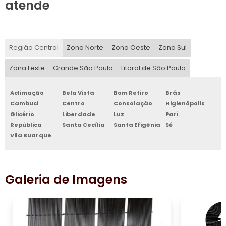
atende
Região Central
Zona Norte
Zona Oeste
Zona Sul
Zona Leste
Grande São Paulo
Litoral de São Paulo
Aclimação
Bela Vista
Bom Retiro
Brás
Cambuci
Centro
Consolação
Higienópolis
Glicério
Liberdade
Luz
Pari
República
Santa Cecília
Santa Efigênia
Sé
Vila Buarque
Galeria de Imagens