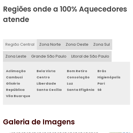
Regiões onde a 100% Aquecedores
atende
Região Central
Zona Norte
Zona Oeste
Zona Sul
Zona Leste
Grande São Paulo
Litoral de São Paulo
Aclimação
Bela Vista
Bom Retiro
Brás
Cambuci
Centro
Consolação
Higienópolis
Glicério
Liberdade
Luz
Pari
República
Santa Cecília
Santa Efigênia
Sé
Vila Buarque
Galeria de Imagens