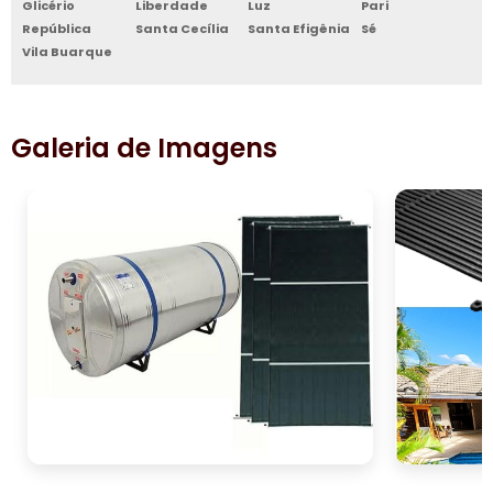
Glicério
Liberdade
Luz
Pari
República
Santa Cecília
Santa Efigênia
Sé
Vila Buarque
Galeria de Imagens