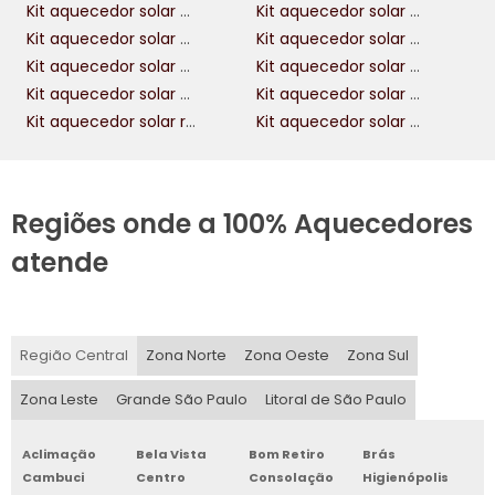
Kit aquecedor solar 300 litros alta pressão
Kit aquecedor solar 400 litros alta pressão
Kit aquecedor solar 500 litros alta pressao
Kit aquecedor solar 600 litros alta pressao
Kit aquecedor solar a vácuo
Kit aquecedor solar com boiler 300 litros
Kit aquecedor solar com boiler 400 litros
Kit aquecedor solar piscina 35 mil litros
Kit aquecedor solar residencial
Kit aquecedor solar 400 litros a vacuo
Regiões onde a 100% Aquecedores
atende
Região Central
Zona Norte
Zona Oeste
Zona Sul
Zona Leste
Grande São Paulo
Litoral de São Paulo
Aclimação
Bela Vista
Bom Retiro
Brás
Cambuci
Centro
Consolação
Higienópolis