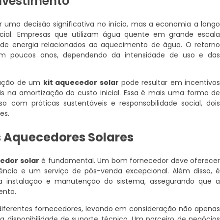
nvestimento
 uma decisão significativa no início, mas a economia a long
cial. Empresas que utilizam água quente em grande escal
e energia relacionados ao aquecimento de água. O retorn
em poucos anos, dependendo da intensidade de uso e da
alação de um
kit aquecedor solar
pode resultar em incentivo
ais na amortização do custo inicial. Essa é mais uma forma d
com práticas sustentáveis e responsabilidade social, doi
es.
s Aquecedores Solares
edor solar
é fundamental. Um bom fornecedor deve oferece
ciência e um serviço de pós-venda excepcional. Além disso, 
na instalação e manutenção do sistema, assegurando que 
ento.
diferentes fornecedores, levando em consideração não apena
 disponibilidade de suporte técnico. Um parceiro de negócio