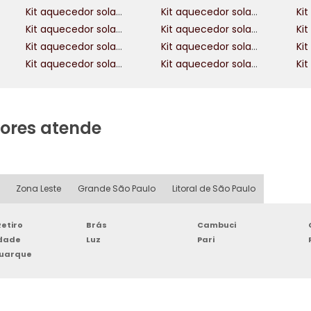
Kit aquecedor solar para piscina
Kit aquecedor solar piscina 20 mil litros
Kit aquecedor solar piscina 50 mil litros
Kit aquecedor solar 400 litros
Kit aquecedor solar 300 litros alta pressão
Kit aquecedor solar 400 litros alta pressão
Kit aquecedor solar com boiler 400 litros
Kit aquecedor solar piscina 35 mil litros
ores atende
Zona Leste
Grande São Paulo
Litoral de São Paulo
etiro
Brás
Cambuci
rdade
Luz
Pari
Buarque