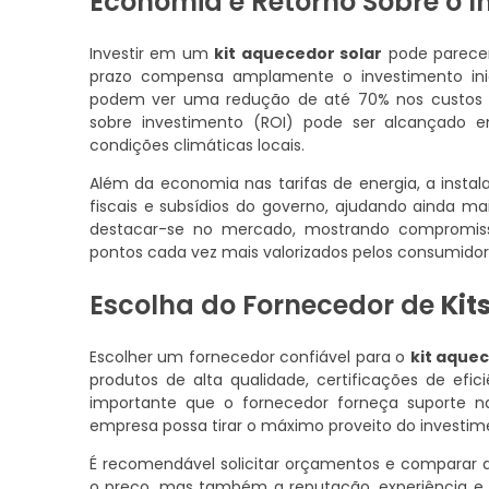
Economia e Retorno Sobre o I
Investir em um
kit aquecedor solar
pode parecer
prazo compensa amplamente o investimento ini
podem ver uma redução de até 70% nos custos d
sobre investimento (ROI) pode ser alcançado 
condições climáticas locais.
Além da economia nas tarifas de energia, a inst
fiscais e subsídios do governo, ajudando ainda m
destacar-se no mercado, mostrando compromisso 
pontos cada vez mais valorizados pelos consumidor
Escolha do Fornecedor de
Kit
Escolher um fornecedor confiável para o
kit aquec
produtos de alta qualidade, certificações de efi
importante que o fornecedor forneça suporte 
empresa possa tirar o máximo proveito do investim
É recomendável solicitar orçamentos e comparar 
o preço, mas também a reputação, experiência e a