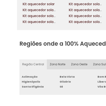
Kit aquecedor solar
Kit aquecedor solar piscina 40 mil litros
Kit aquecedor solar 200 litros
Kit aquecedor solar 500 litros
Kit aquecedor solar 1000 litros
Kit aquecedor solar 300 litros
Kit aquecedor solar a vácuo
Kit aquecedor solar com boiler 300 litros
Regiões onde a 100% Aqueced
Região Central
Zona Norte
Zona Oeste
Zona Sul
Aclimação
Bela Vista
Bom R
Higienópolis
Glicério
Libe
Santa Efigênia
Sé
Vila 