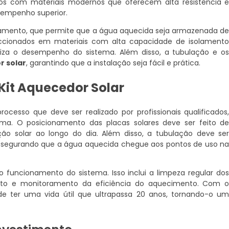
dos com materiais modernos que oferecem alta resistência 
esempenho superior.
amento, que permite que a água aquecida seja armazenada d
eccionados em materiais com alta capacidade de isolament
miza o desempenho do sistema. Além disso, a tubulação e o
r solar
, garantindo que a instalação seja fácil e prática.
Kit Aquecedor Solar
ocesso que deve ser realizado por profissionais qualificados
ema. O posicionamento das placas solares deve ser feito d
ão solar ao longo do dia. Além disso, a tubulação deve se
 assegurando que a água aquecida chegue aos pontos de uso n
uncionamento do sistema. Isso inclui a limpeza regular do
ento e monitoramento da eficiência do aquecimento. Com 
e ter uma vida útil que ultrapassa 20 anos, tornando-o u