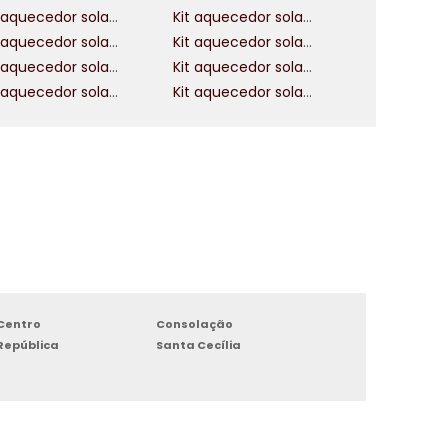
Kit aquecedor solar piscina 30 mil litros
Kit aquecedor solar para chuveiro
Kit aquecedor solar piscina 25 mil litros
Kit aquecedor solar 100 litros
Kit aquecedor solar 500 litros alta pressao
Kit aquecedor solar 600 litros alta pressao
Kit aquecedor solar residencial
Kit aquecedor solar 400 litros a vacuo
Centro
Consolação
República
Santa Cecília