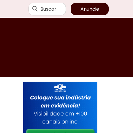
Buscar
Anuncie
o
s
e
,