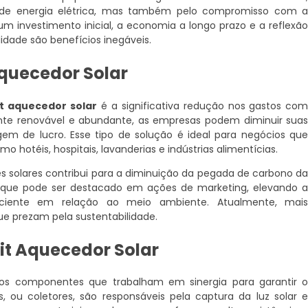
a de energia elétrica, mas também pelo compromisso com 
m investimento inicial, a economia a longo prazo e a reflexã
idade são benefícios inegáveis.
Aquecedor Solar
it aquecedor solar
é a significativa redução nos gastos co
 fonte renovável e abundante, as empresas podem diminuir sua
em de lucro. Esse tipo de solução é ideal para negócios qu
otéis, hospitais, lavanderias e indústrias alimentícias.
s solares contribui para a diminuição da pegada de carbono d
o que pode ser destacado em ações de marketing, elevando 
iente em relação ao meio ambiente. Atualmente, mai
e prezam pela sustentabilidade.
it Aquecedor Solar
os componentes que trabalham em sinergia para garantir 
, ou coletores, são responsáveis pela captura da luz solar 