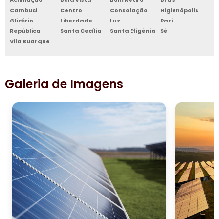
Cambuci
Centro
Consolação
Higienópolis
Glicério
Liberdade
Luz
Pari
República
Santa Cecília
Santa Efigênia
Sé
Vila Buarque
Galeria de Imagens