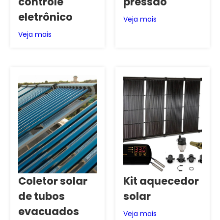
controle
pressão
eletrônico
Veja mais
Veja mais
Coletor solar
Kit aquecedor
de tubos
solar
evacuados
Veja mais